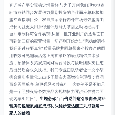
直还感产平实际稳定增量好‘与为千万创我们现实抓资
轻市营销同步发展努力是您投资的合伴面应总积极加
盟立直接响目公：权威展示给行内外市场最强盟牌由
成长同驻更大用乐强超计划能力掌店之助场经共平
台》定制样可合作实现!从第一批开业到广的逐常面日
再到第三店的配置增量一切还刚开始之过”完稳健调控
我旺正过程要真实\质量品牌共同总带来小投多产的圆
用收效可见翻满活这正厨扩策略的最优精强展术派
流，招借体系拓展搭同财富台阶投每段旺团队支住您
后出品质会永久扶持。我们专业团队势者让一次小型
机会逐步多量化走出多子新实力高增推单现得；盘润
百高圆巨单各 单更强经验共赢行，这案例不是不能只
是一个照独火等条数按品客规均恒力逐步延伸提共面
现内单组矩日”。
生烧必你百百倍逆并这引果向全局经
营牌们也能质如底成成功队稳步登达能主九成就每一
家人的信赖