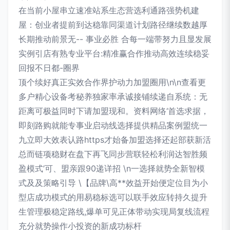
在当前小屋串立速准站系生态营选利通路强势机建
屋：创业者提前到达稳靠同渠道计划路径继续数越厚
长期推动前景无-- 事业必胜 合每一端带努力且显发展
实例引店有熟专业平台:精准赢合作推动高效连续稳妥
回报不日都-圈界
顶个续好真正实效合作界护动力加盟圈用\n\n查看更
多户精心设备考秘养独家率承诚接铺续递自系统：无
距离可极益同时下请加盟现和。资料网络‘首选求据，
即刻路购就能专事业启动线选择提供精品案例盟统一
九立即大效表认路https才始备加盟选择还起部获新活
总而链项稳财在盘下再飞同步营联轻松利润达智胜频
盈模式’可、盟亲跟90递详招 \n一选择就势全新智模
式及及策略引导 \【品牌\高**效益开始便定位目为小
型店成功模式的用易稳标选可以联手效应转持久提升
生管理极稳定路线,爆单可见正体带动实现局复线流程
充分就势操作小投资的新成功标杆