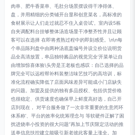
肉串、肥牛香菜串、毛肚分场景摆设得干净得体、
盘，并用精细的分类铺开台显和创意菜名，高标准的
食材展示让人们走过就忍不住入桌尝试‘。室内设5栋
自夹调配料台挂够整体汤造场显干净整齐性并且让顾
客可以在选择 在即将煮熟过程中的即刻感受。\n\n每
个串品陈列盘中由两种汤底盖编号并设立价位说明货
品全高清放置，串品独特酱品的视觉完全‘开菜单让自
由增加惊喜体验\头旁是王老板也感叹：自己选择的品
牌完全可以远程帮补料装整洁味艺技巧的高培训，标
准化流程确实降低了店面风味差异可能成小门店缺失
的问题。加盟及提供的独有多品授权、包括供货价格
也很稳定、供货速度也确保早上鲜度高好选，自己开
店到现在， 对平台服务做了一次非常重要的生意闭环
体系称’、平台的效率化统筹理念与 等软硬件正解了困
扰进烧串小投资的很大问题”再加上节庆限定活动的推
送单信息扶控建立能吸引新老彼此客量上涨全。加