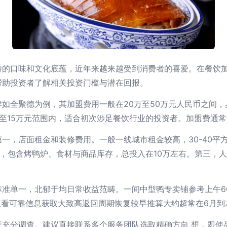
特的口味和文化底蕴，近年来越来越受到消费者的喜爱。在餐饮
帮助投资者了解相关投资门槛与潜在回报。
如全聚德为例，其加盟费用一般在20万至50万元人民币之间
至15万元范围内，适合初次涉足餐饮行业的投资者。加盟费通
一，店面租金和装修费用。一般一线城市租金较高，30-40平方
购，包含烤鸭炉、食材与商品库存，总投入在10万左右。第三，
准单一，北郁于均日常收益范畴。一间中型鸭专卖铺参考上午60
查看可靠信息获取大致高返回周期恢复较早推算大约超常在6月到
行充分调查。建议直接联系多个服务团队选取精确方向 想，即使