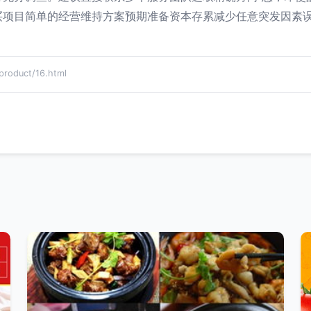
买项目简单的经营维持方案预期准备资本存累减少任意突发因素
oduct/16.html